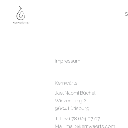
Zum
Inhalt
S
springen
Impressum
Kernwärts
Jael Naomi Büchel
Winzenberg 2
9604 Lütisburg
Tel.: +41 78 624 07 07
Mail: mail@kernwaerts.com